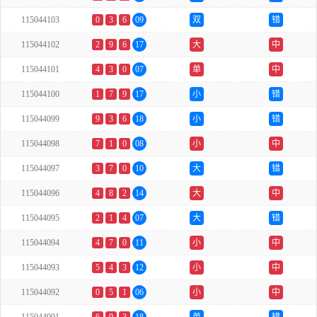
115044103
0
3
6
09
双
错
115044102
2
9
6
17
大
中
115044101
4
3
0
07
单
中
115044100
1
7
9
17
小
错
115044099
9
3
6
18
小
错
115044098
7
1
0
08
小
中
115044097
3
7
0
10
大
错
115044096
4
8
2
14
大
中
115044095
2
1
4
07
大
错
115044094
4
7
0
11
小
中
115044093
5
4
3
12
小
中
115044092
0
5
1
06
小
中