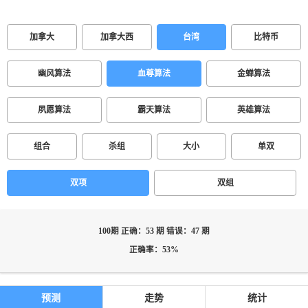
加拿大
加拿大西
台湾
比特币
幽风算法
血尊算法
金蝉算法
夙愿算法
霸天算法
英雄算法
组合
杀组
大小
单双
双项
双组
100期 正确：53 期 错误：47 期
正确率：53%
预测
走势
统计