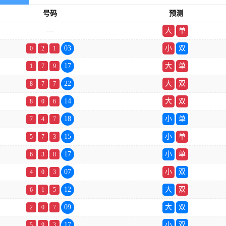
号码
预测
---
大
单
03
小
双
0
2
1
17
大
单
1
7
9
22
大
双
8
7
7
14
大
双
8
0
6
18
小
单
7
4
7
15
小
单
5
7
3
17
小
单
6
3
8
07
小
双
4
0
3
12
大
双
6
1
5
09
大
双
2
0
7
17
小
双
5
9
3