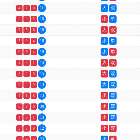
11
大
双
4
7
0
10
小
单
2
3
5
18
大
双
7
5
6
18
小
单
5
9
4
19
小
单
9
6
4
14
大
双
4
9
1
15
大
双
8
2
5
13
大
双
2
2
9
13
小
双
4
1
8
09
小
双
6
3
0
13
小
双
4
8
1
12
小
双
5
7
0
23
小
单
8
9
6