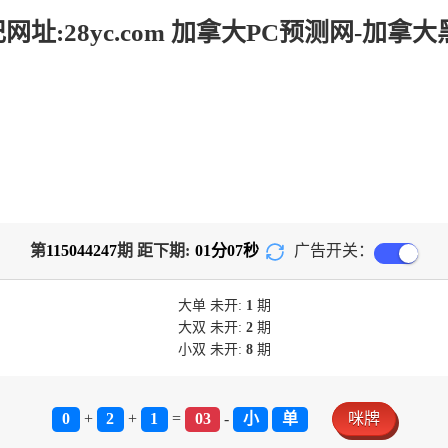
第
115044247
期 距下期:
01
分
06
秒
广告开关：
大单
未开:
1
期
大双
未开:
2
期
小双
未开:
8
期
0
+
2
+
1
=
03
-
小
单
咪牌