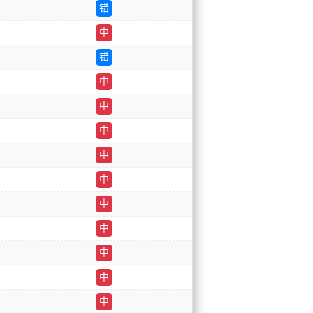
错
中
错
中
中
中
中
中
中
中
中
中
中