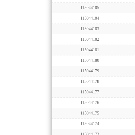
115044185
115044184
115044183
115044182
115044181
115044180
115044179
115044178
115044177
115044176
115044175
115044174
115044173