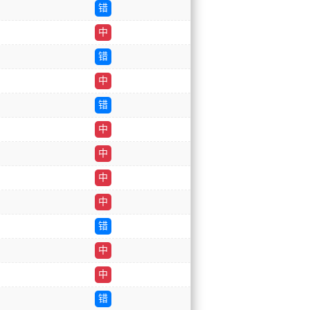
错
中
错
中
错
中
中
中
中
错
中
中
错