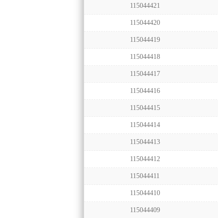
115044421
115044420
115044419
115044418
115044417
115044416
115044415
115044414
115044413
115044412
115044411
115044410
115044409