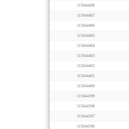
115044408
115044407
115044406
115044405
115044404
115044403
115044402
115044401
115044400
115044399
115044398
115044397
115044396