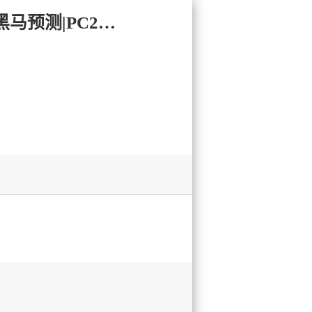
台湾28预测 易记网址:28yc.com 加拿大PC预测网-加拿大黑马预测|PC28在线预测官网|加拿大2.8预测在线预测pc_专注研究加拿大预测!