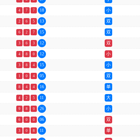
18
小
4
7
7
13
双
2
6
5
15
双
6
2
7
12
双
3
6
3
12
小
4
8
0
15
小
3
8
4
05
双
1
0
4
16
单
8
4
4
11
大
4
2
5
26
小
9
8
9
06
双
6
0
0
11
单
3
0
8