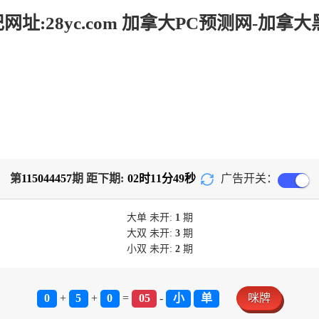
第
115044457
期 距下期:
02
时
11
分
49
秒
广告开关：
大单
未开:
1
期
大双
未开:
3
期
小双
未开:
2
期
0
+
5
+
0
=
05
-
小
单
咪牌