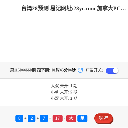
台湾28预测 易记网址:28yc.com 加拿大PC预测网-加拿大黑马预测|PC28在线预测官网|加拿大2.8预测在线预测pc_专注研究加拿大预测!
第
115044660
期 距下期:
01
时
45
分
04
秒
广告开关：
大双
未开:
1
期
小单
未开:
5
期
小双
未开:
2
期
8
2
7
17
大
单
咪牌
+
+
=
-