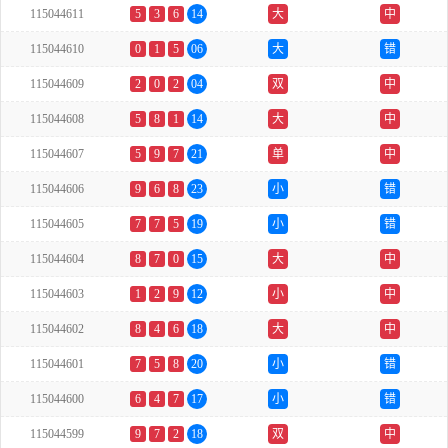
115044611
5
3
6
14
大
中
115044610
0
1
5
06
大
错
115044609
2
0
2
04
双
中
115044608
5
8
1
14
大
中
115044607
5
9
7
21
单
中
115044606
9
6
8
23
小
错
115044605
7
7
5
19
小
错
115044604
8
7
0
15
大
中
115044603
1
2
9
12
小
中
115044602
8
4
6
18
大
中
115044601
7
5
8
20
小
错
115044600
6
4
7
17
小
错
115044599
9
7
2
18
双
中