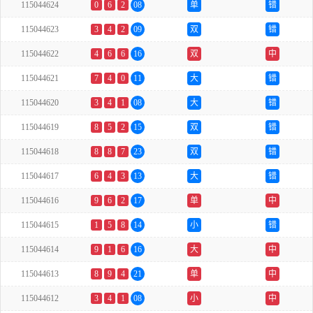
115044624
0
6
2
08
单
错
115044623
3
4
2
09
双
错
115044622
4
6
6
16
双
中
115044621
7
4
0
11
大
错
115044620
3
4
1
08
大
错
115044619
8
5
2
15
双
错
115044618
8
8
7
23
双
错
115044617
6
4
3
13
大
错
115044616
9
6
2
17
单
中
115044615
1
5
8
14
小
错
115044614
9
1
6
16
大
中
115044613
8
9
4
21
单
中
115044612
3
4
1
08
小
中