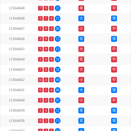
115044649
7
9
5
21
单
中
115044648
2
7
4
13
大
错
115044647
5
0
3
08
小
中
115044646
3
9
3
15
双
错
115044645
3
9
3
15
大
中
115044644
2
4
8
14
双
中
115044643
7
6
5
18
大
中
115044642
0
4
0
04
小
中
115044641
0
2
4
06
大
错
115044640
3
4
0
07
小
中
115044639
1
4
7
12
单
错
115044638
9
5
1
15
双
错