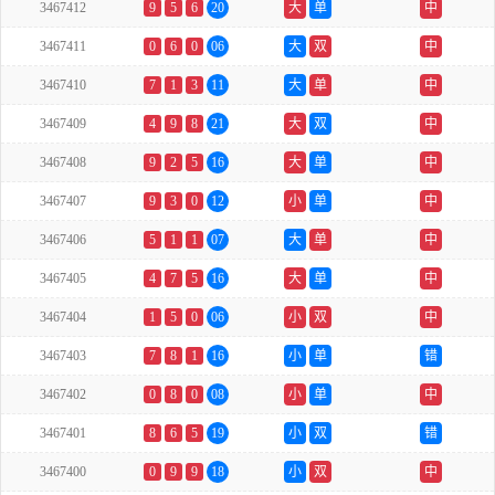
3467412
9
5
6
20
大
单
中
3467411
0
6
0
06
大
双
中
3467410
7
1
3
11
大
单
中
3467409
4
9
8
21
大
双
中
3467408
9
2
5
16
大
单
中
3467407
9
3
0
12
小
单
中
3467406
5
1
1
07
大
单
中
3467405
4
7
5
16
大
单
中
3467404
1
5
0
06
小
双
中
3467403
7
8
1
16
小
单
错
3467402
0
8
0
08
小
单
中
3467401
8
6
5
19
小
双
错
3467400
0
9
9
18
小
双
中