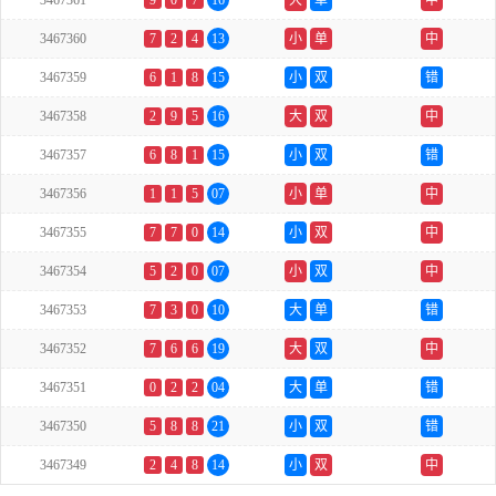
3467361
9
0
7
16
大
单
中
3467360
7
2
4
13
小
单
中
3467359
6
1
8
15
小
双
错
3467358
2
9
5
16
大
双
中
3467357
6
8
1
15
小
双
错
3467356
1
1
5
07
小
单
中
3467355
7
7
0
14
小
双
中
3467354
5
2
0
07
小
双
中
3467353
7
3
0
10
大
单
错
3467352
7
6
6
19
大
双
中
3467351
0
2
2
04
大
单
错
3467350
5
8
8
21
小
双
错
3467349
2
4
8
14
小
双
中