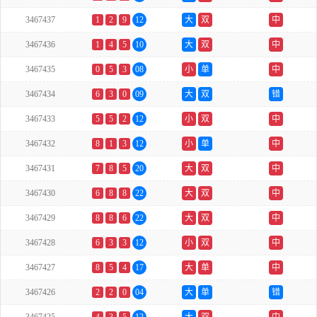
3467437
1
2
9
12
大
双
中
3467436
1
4
5
10
大
双
中
3467435
0
5
3
08
小
单
中
3467434
6
3
0
09
大
双
错
3467433
5
5
2
12
小
双
中
3467432
8
1
3
12
小
单
中
3467431
7
8
5
20
大
双
中
3467430
6
8
8
22
大
双
中
3467429
8
8
6
22
大
双
中
3467428
6
3
3
12
小
双
中
3467427
8
5
4
17
大
单
中
3467426
2
2
0
04
大
单
错