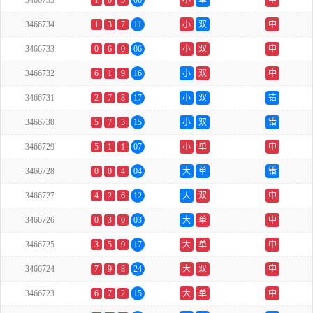
3466735
1
0
5
06
小
单
中
3466734
1
3
7
11
小
双
中
3466733
0
6
0
06
小
双
中
3466732
6
1
9
16
小
双
中
3466731
2
7
8
17
小
双
错
3466730
5
7
3
15
小
双
错
3466729
5
1
1
07
小
单
中
3466728
0
0
4
04
大
单
错
3466727
4
2
6
12
大
双
中
3466726
0
3
0
03
大
单
中
3466725
3
5
9
17
大
单
中
3466724
7
9
8
24
大
双
中
3466723
6
7
2
15
大
单
中