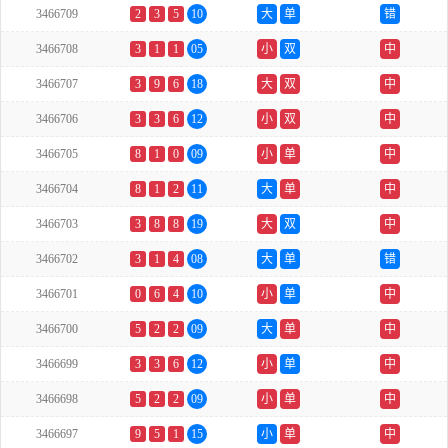
3466709
2
3
5
10
大
单
错
3466708
3
1
1
05
小
双
中
3466707
3
9
6
18
大
双
中
3466706
3
3
6
12
小
双
中
3466705
8
1
0
09
小
单
中
3466704
8
1
2
11
大
单
中
3466703
3
8
8
19
大
双
中
3466702
3
1
4
08
大
单
错
3466701
0
6
4
10
小
单
中
3466700
5
2
2
09
大
单
中
3466699
3
3
6
12
小
单
中
3466698
5
2
2
09
小
单
中
3466697
9
5
1
15
小
单
中