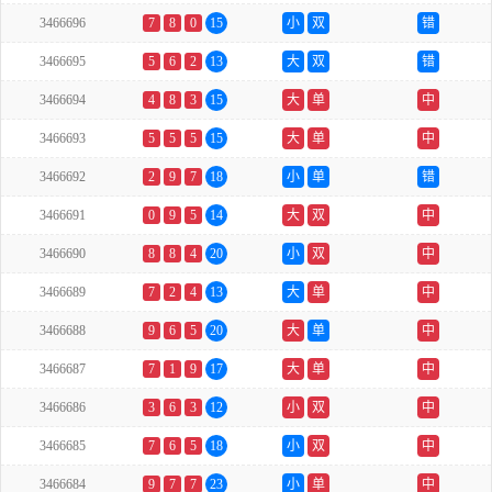
3466696
7
8
0
15
小
双
错
3466695
5
6
2
13
大
双
错
3466694
4
8
3
15
大
单
中
3466693
5
5
5
15
大
单
中
3466692
2
9
7
18
小
单
错
3466691
0
9
5
14
大
双
中
3466690
8
8
4
20
小
双
中
3466689
7
2
4
13
大
单
中
3466688
9
6
5
20
大
单
中
3466687
7
1
9
17
大
单
中
3466686
3
6
3
12
小
双
中
3466685
7
6
5
18
小
双
中
3466684
9
7
7
23
小
单
中