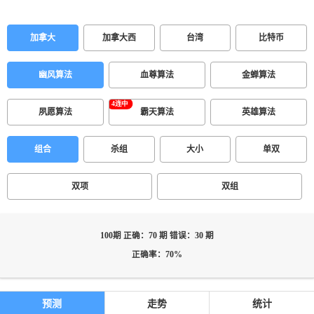
加拿大
加拿大西
台湾
比特币
幽风算法
血尊算法
金蝉算法
夙愿算法
霸天算法
英雄算法
组合
杀组
大小
单双
双项
双组
100期 正确：70 期 错误：30 期
正确率：70%
预测
走势
统计