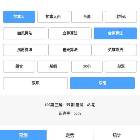
加拿大
加拿大西
台湾
比特币
幽风算法
血尊算法
金蝉算法
夙愿算法
霸天算法
英雄算法
组合
杀组
大小
单双
双项
双组
100期 正确：55 期 错误：45 期
正确率：55%
预测
走势
统计