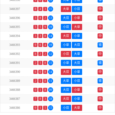
3466398
9
8
5
22
大单
小双
错
3466397
8
4
3
15
大单
小双
中
3466396
3
8
2
13
大双
小单
中
3466395
5
5
9
19
小双
大单
中
3466394
3
3
8
14
大双
小单
中
3466393
9
6
4
19
小单
大双
错
3466392
8
2
2
12
小双
大单
中
3466391
2
5
8
15
小单
大双
错
3466390
6
0
8
14
大双
小单
中
3466389
2
1
8
11
大单
小双
错
3466388
0
1
8
09
大双
小单
中
3466387
7
8
3
18
大双
小单
中
3466386
9
1
5
15
小双
大单
中