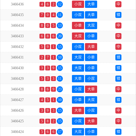
3466436
4
6
2
12
小双
大单
中
3466435
7
0
4
11
小双
大单
错
3466434
8
0
5
13
小单
大双
中
3466433
6
8
6
20
大双
小单
中
3466432
5
9
1
15
小双
大单
中
3466431
2
7
1
10
大双
小单
错
3466430
3
3
9
15
大双
小单
错
3466429
5
3
3
11
大单
小双
错
3466428
8
6
9
23
小双
大单
中
3466427
4
5
1
10
小单
大双
错
3466426
3
9
3
15
大单
小双
中
3466425
5
8
2
15
小双
大单
中
3466424
5
6
6
17
大双
小单
错