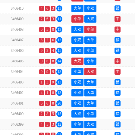
3466410
4
6
3
13
大单
小双
错
3466409
2
6
3
11
小单
大双
中
3466408
0
5
8
13
大双
小单
中
3466407
5
2
6
13
小双
大单
错
3466406
9
2
4
15
大双
小单
错
3466405
0
6
8
14
大双
小单
中
3466404
0
9
9
18
小单
大双
中
3466403
1
3
9
13
小双
大单
错
3466402
4
1
8
13
小双
大单
错
3466401
6
6
8
20
小双
大单
错
3466400
2
8
5
15
大双
小单
错
3466399
4
5
3
12
小单
大双
错