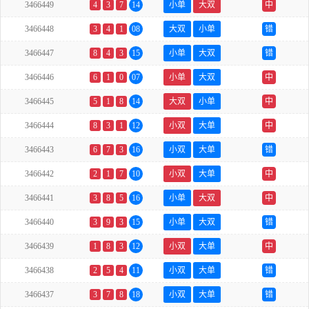
3466449
4
3
7
14
小单
大双
中
3466448
3
4
1
08
大双
小单
错
3466447
8
4
3
15
小单
大双
错
3466446
6
1
0
07
小单
大双
中
3466445
5
1
8
14
大双
小单
中
3466444
8
3
1
12
小双
大单
中
3466443
6
7
3
16
小双
大单
错
3466442
2
1
7
10
小双
大单
中
3466441
3
8
5
16
小单
大双
中
3466440
3
9
3
15
小单
大双
错
3466439
1
8
3
12
小双
大单
中
3466438
2
5
4
11
小双
大单
错
3466437
3
7
8
18
小双
大单
错