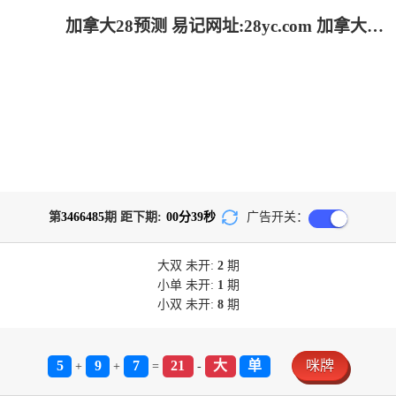
加拿大28预测 易记网址:28yc.com 加拿大PC预测网-加拿大黑马预测|PC28在线预测官网|加拿大2.8预测在线预测pc_专注研究加拿大预测!
第
3466485
期 距下期:
00
分
39
秒
广告开关：
大双
未开:
2
期
小单
未开:
1
期
小双
未开:
8
期
5
9
7
21
大
单
咪牌
+
+
=
-