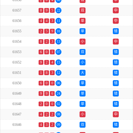
61658
2
0
4
06
双
中
61657
8
9
5
22
双
中
61656
4
4
3
11
单
中
61655
2
5
9
16
单
错
61654
8
2
3
13
小
中
61653
6
0
1
07
双
错
61652
9
2
4
15
小
错
61651
1
8
3
12
大
错
61650
6
0
0
06
单
错
61649
9
9
6
24
单
错
61648
2
0
0
02
单
错
61647
4
2
2
08
小
中
61646
4
3
2
09
双
错