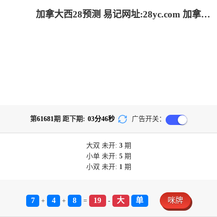
加拿大西28预测 易记网址:28yc.com 加拿大PC预测网-加拿大黑马预测|PC28在线预测官网|加拿大2.8预测在线预测pc_专注研究加拿大预测!
第
61681
期 距下期:
03
分
45
秒
广告开关：
大双
未开:
3
期
小单
未开:
5
期
小双
未开:
1
期
7
4
8
19
大
单
咪牌
+
+
=
-