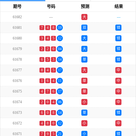
期号
号码
预测
结果
61682
---
大
---
61681
7
4
8
19
双
错
61680
3
4
5
12
大
错
61679
2
2
0
04
大
错
61678
6
5
3
14
单
错
61677
8
4
5
17
大
中
61676
1
6
4
11
单
中
61675
4
7
6
17
单
中
61674
2
0
4
06
小
中
61673
6
0
8
14
单
错
61672
4
8
0
12
小
中
61671
7
9
5
21
小
错