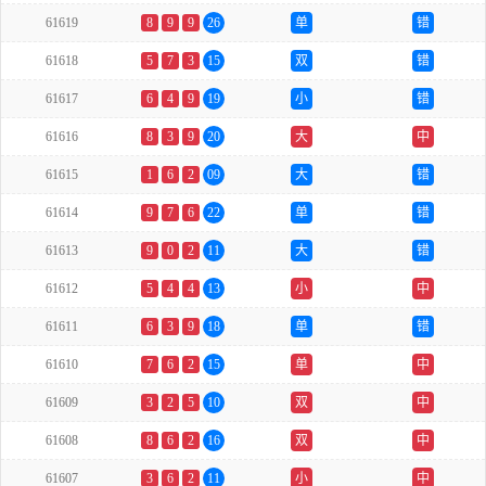
61619
8
9
9
26
单
错
61618
5
7
3
15
双
错
61617
6
4
9
19
小
错
61616
8
3
9
20
大
中
61615
1
6
2
09
大
错
61614
9
7
6
22
单
错
61613
9
0
2
11
大
错
61612
5
4
4
13
小
中
61611
6
3
9
18
单
错
61610
7
6
2
15
单
中
61609
3
2
5
10
双
中
61608
8
6
2
16
双
中
61607
3
6
2
11
小
中