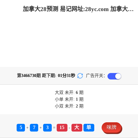
加拿大28预测 易记网址:28yc.com 加拿大PC预测网-加拿大黑马预测|PC28在线预测官网|加拿大2.8预测在线预测pc_专注研究加拿大预测!
第
3466730
期 距下期:
01
分
31
秒
广告开关：
大双
未开:
6
期
小单
未开:
1
期
小双
未开:
2
期
5
7
3
15
大
单
咪牌
+
+
=
-