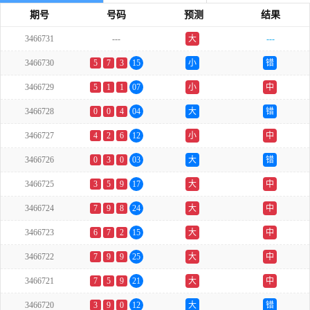
期号
号码
预测
结果
3466731
---
大
---
双
3466730
5
7
3
15
小
错
3466729
5
1
1
07
小
中
3466728
0
0
4
04
大
错
3466727
4
2
6
12
小
中
3466726
0
3
0
03
大
错
3466725
3
5
9
17
大
中
3466724
7
9
8
24
大
中
3466723
6
7
2
15
大
中
3466722
7
9
9
25
大
中
3466721
7
5
9
21
大
中
3466720
3
9
0
12
大
错