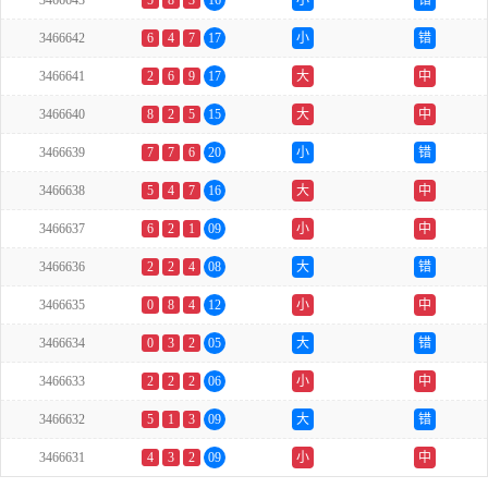
3466643
5
8
3
16
小
错
3466642
6
4
7
17
小
错
3466641
2
6
9
17
大
中
3466640
8
2
5
15
大
中
3466639
7
7
6
20
小
错
3466638
5
4
7
16
大
中
3466637
6
2
1
09
小
中
3466636
2
2
4
08
大
错
3466635
0
8
4
12
小
中
3466634
0
3
2
05
大
错
3466633
2
2
2
06
小
中
3466632
5
1
3
09
大
错
3466631
4
3
2
09
小
中