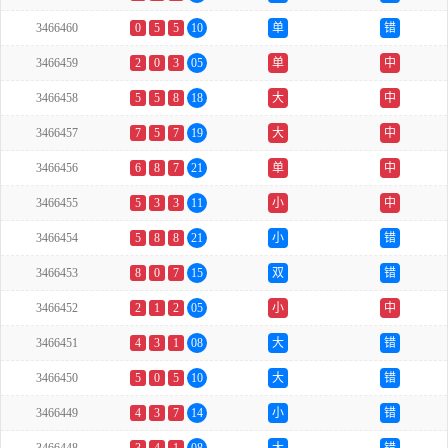
3466460
0
5
5
10
单
错
3466459
2
0
3
05
单
中
3466458
5
5
8
18
大
中
3466457
7
5
7
19
大
中
3466456
6
8
7
21
单
中
3466455
5
3
3
11
小
中
3466454
5
8
8
21
小
错
3466453
8
0
7
15
双
错
3466452
2
1
2
05
小
中
3466451
4
3
1
08
大
错
3466450
5
0
5
10
大
错
3466449
4
3
7
14
小
错