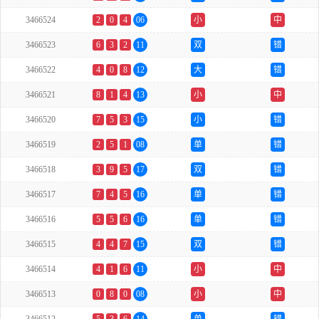
3466524
2
0
4
06
小
中
3466523
6
3
2
11
双
错
3466522
4
0
8
12
大
错
3466521
8
1
4
13
小
中
3466520
7
5
3
15
小
错
3466519
2
5
1
08
单
错
3466518
3
9
5
17
双
错
3466517
7
4
5
16
单
错
3466516
5
5
6
16
单
错
3466515
4
4
7
15
双
错
3466514
4
1
6
11
小
中
3466513
0
8
0
08
小
中