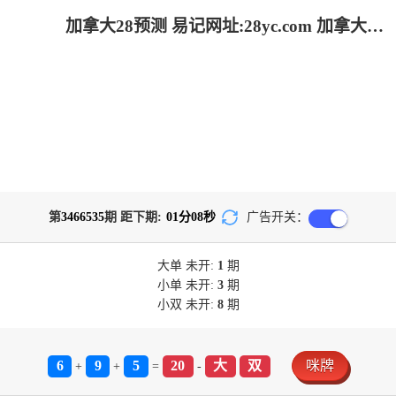
加拿大28预测 易记网址:28yc.com 加拿大PC预测网-加拿大黑马预测|PC28在线预测官网|加拿大2.8预测在线预测pc_专注研究加拿大预测!
第
3466535
期 距下期:
01
分
08
秒
广告开关：
大单
未开:
1
期
小单
未开:
3
期
小双
未开:
8
期
6
9
5
20
大
双
咪牌
+
+
=
-