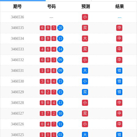
期号
号码
预测
结果
3466536
---
小
---
3466535
6
9
5
20
双
中
3466534
0
9
6
15
大
中
3466533
4
6
4
14
双
中
3466532
6
0
3
09
小
中
3466531
1
0
8
09
大
错
3466530
5
6
4
15
小
错
3466529
6
2
7
15
双
错
3466528
9
0
4
13
小
中
3466527
1
7
2
10
双
中
3466526
0
4
7
11
小
中
3466525
1
1
1
03
大
错