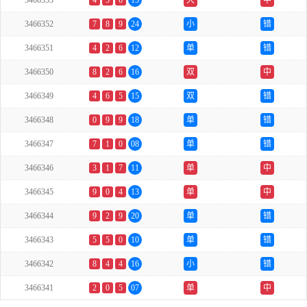
3466353
4
5
6
15
大
中
3466352
7
8
9
24
小
错
3466351
4
2
6
12
单
错
3466350
8
2
6
16
双
中
3466349
4
6
5
15
双
错
3466348
0
9
9
18
单
错
3466347
7
1
0
08
单
错
3466346
3
1
7
11
单
中
3466345
9
0
4
13
单
中
3466344
9
2
9
20
单
错
3466343
5
5
0
10
单
错
3466342
8
4
4
16
小
错
3466341
2
0
5
07
单
中