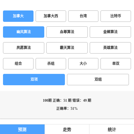
加拿大
加拿大西
台湾
比特币
幽风算法
血尊算法
金蝉算法
夙愿算法
霸天算法
英雄算法
组合
杀组
大小
单双
双项
双组
100期 正确：51 期 错误：49 期
正确率：51%
预测
走势
统计