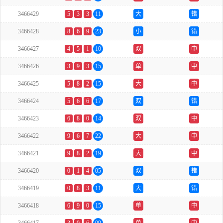
3466429
5
3
3
11
大
错
3466428
8
6
9
23
小
错
3466427
4
5
1
10
双
中
3466426
3
9
3
15
单
中
3466425
5
8
2
15
大
中
3466424
5
6
6
17
双
错
3466423
6
8
0
14
双
中
3466422
9
6
7
22
大
中
3466421
9
8
2
19
大
中
3466420
0
1
4
05
双
错
3466419
0
8
3
11
大
错
3466418
6
9
0
15
单
中