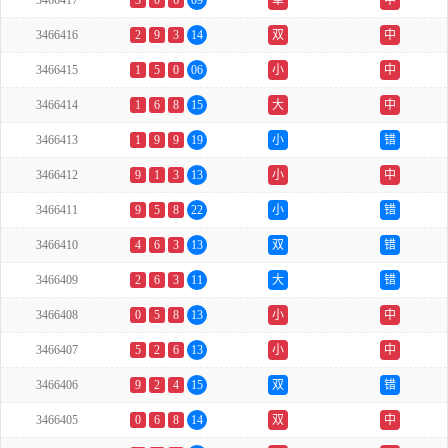
3466417
3
0
6
09
单
中
3466416
2
9
3
14
双
中
3466415
1
5
0
06
小
中
3466414
1
6
8
15
大
中
3466413
1
9
9
19
小
错
3466412
9
1
3
13
小
中
3466411
9
5
8
22
小
错
3466410
4
6
3
13
双
错
3466409
2
6
3
11
大
错
3466408
0
5
8
13
小
中
3466407
5
2
6
13
小
中
3466406
9
2
4
15
双
错
3466405
0
6
8
14
双
中