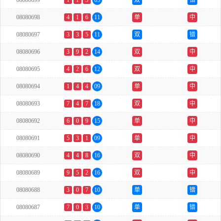
08080699
1
1
3
05
双
错
08080698
4
1
6
11
单
中
08080697
3
3
5
11
双
错
08080696
3
9
2
14
双
中
08080695
4
2
6
12
双
中
08080694
1
4
4
09
单
中
08080693
7
4
7
18
双
中
08080692
6
0
9
15
单
中
08080691
5
3
1
09
单
中
08080690
4
4
8
16
双
中
08080689
9
5
2
16
双
中
08080688
3
0
7
10
单
错
08080687
7
0
3
10
单
错