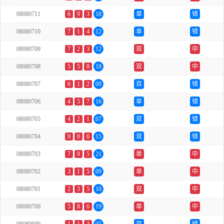
08080711
6
9
3
18
单
错
08080710
7
1
4
12
单
错
08080709
7
2
3
12
双
中
08080708
5
5
8
18
双
中
08080707
6
1
2
09
双
错
08080706
4
5
7
16
单
错
08080705
4
2
1
07
双
错
08080704
9
0
6
15
双
错
08080703
7
9
5
21
单
中
08080702
3
1
5
09
单
中
08080701
2
3
5
10
双
中
08080700
5
8
6
19
单
中