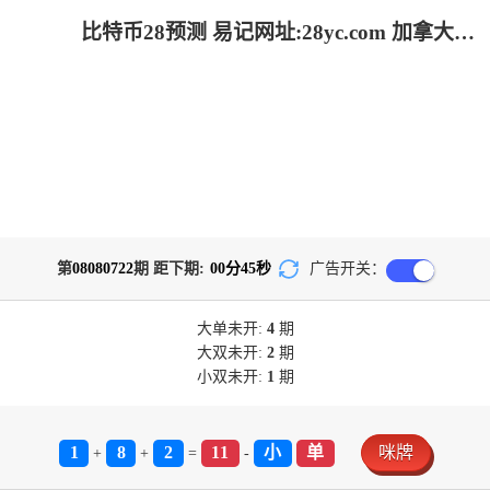
比特币28预测 易记网址:28yc.com 加拿大PC预测网-加拿大黑马预测|PC28在线预测官网|加拿大2.8预测在线预测pc_专注研究加拿大预测!
第
08080722
期 距下期:
00
分
45
秒
广告开关：
大单
未开:
4
期
大双
未开:
2
期
小双
未开:
1
期
1
8
2
11
小
单
咪牌
+
+
=
-