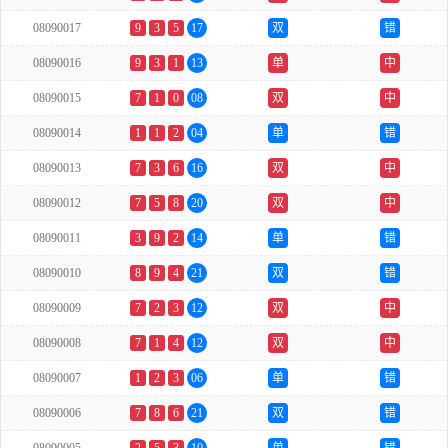
08090017
9
3
5
17
双
错
08090016
9
3
1
13
单
中
08090015
7
1
0
08
双
中
08090014
1
1
2
04
单
错
08090013
7
3
6
16
双
中
08090012
7
5
8
20
双
中
08090011
3
9
2
14
单
错
08090010
8
9
4
21
双
错
08090009
7
2
3
12
双
中
08090008
7
1
4
12
双
中
08090007
1
2
3
06
单
错
08090006
7
8
6
21
双
错