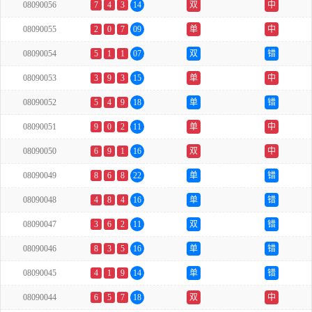
08090056
7
4
3
14
双
中
08090055
2
0
7
09
单
中
08090054
5
1
1
07
双
错
08090053
3
9
3
15
单
中
08090052
5
4
9
18
单
错
08090051
9
0
2
11
单
中
08090050
6
9
1
16
双
中
08090049
8
6
8
22
单
错
08090048
4
8
4
16
单
错
08090047
3
6
2
11
双
错
08090046
8
3
5
16
单
错
08090045
4
1
9
14
单
错
08090044
6
5
7
18
双
中