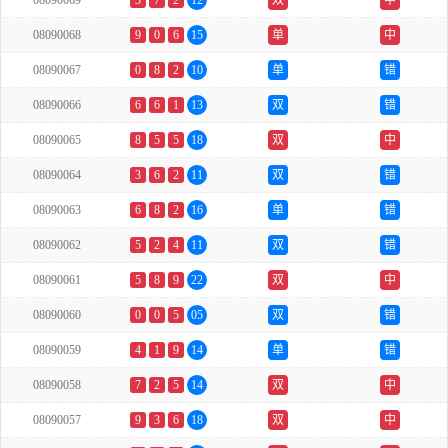
08090069
3
7
2
12
双
中
08090068
9
0
6
15
单
中
08090067
0
8
2
10
单
错
08090066
6
6
1
13
双
错
08090065
8
5
5
18
双
中
08090064
3
6
2
11
双
错
08090063
6
8
2
16
单
错
08090062
5
2
4
11
双
错
08090061
5
8
9
22
双
中
08090060
0
0
5
05
双
错
08090059
4
1
9
14
单
错
08090058
7
2
5
14
双
中
08090057
9
3
6
18
双
中