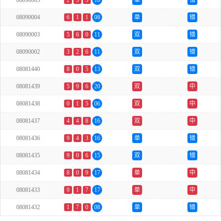
08090005
2
5
3
10
单
错
08090004
6
1
1
08
单
错
08090003
5
6
0
11
双
错
08090002
3
2
6
11
双
错
08081440
8
0
5
13
双
错
08081439
5
9
6
20
双
中
08081438
0
1
5
06
双
中
08081437
4
4
8
16
双
中
08081436
9
4
3
16
单
错
08081435
9
0
6
15
双
错
08081434
8
0
9
17
单
中
08081433
9
1
7
17
单
中
08081432
1
7
0
08
单
错