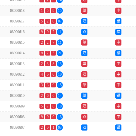
08090619
1
7
6
14
双
中
08090618
1
5
9
15
单
中
08090617
5
2
0
07
双
错
08090616
9
0
2
11
双
错
08090615
2
2
7
11
单
中
08090614
9
7
5
21
双
错
08090613
2
3
8
13
单
中
08090612
4
6
0
10
双
中
08090611
3
3
9
15
单
中
08090610
2
6
6
14
单
错
08090609
5
7
6
18
双
中
08090608
9
0
9
18
双
中
08090607
2
0
1
03
双
错