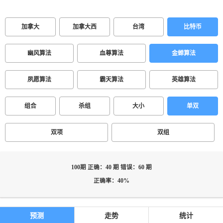
加拿大
加拿大西
台湾
比特币
幽风算法
血尊算法
金蝉算法
夙愿算法
霸天算法
英雄算法
组合
杀组
大小
单双
双项
双组
100期 正确：40 期 错误：60 期
正确率：40%
预测
走势
统计