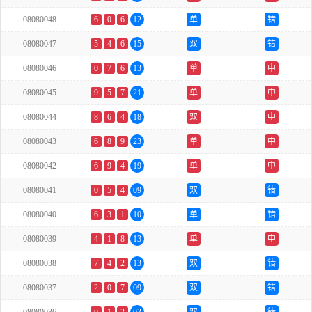
08080048
6
0
6
12
单
错
08080047
5
4
6
15
双
错
08080046
0
7
6
13
单
中
08080045
9
5
7
21
单
中
08080044
8
6
4
18
双
中
08080043
6
8
9
23
单
中
08080042
6
9
4
19
单
中
08080041
0
5
4
09
双
错
08080040
6
3
1
10
单
错
08080039
4
1
8
13
单
中
08080038
7
4
2
13
双
错
08080037
2
0
7
09
双
错