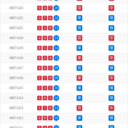
08071423
9
4
7
20
双
中
08071422
3
7
6
16
单
错
08071421
2
2
9
13
双
错
08071420
4
4
6
14
双
中
08071419
8
1
5
14
单
错
08071418
9
2
4
15
单
中
08071417
4
0
5
09
双
错
08071416
2
7
0
09
单
中
08071415
2
3
5
10
单
错
08071414
1
8
1
10
单
错
08071413
1
7
6
14
双
中
08071412
6
9
1
16
单
错