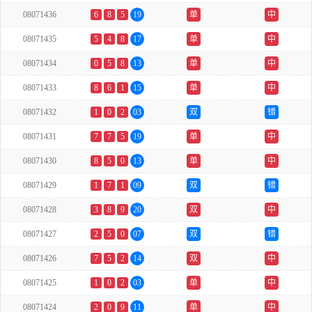
08071436
6
8
5
19
单
中
08071435
5
4
8
17
单
中
08071434
0
5
8
13
单
中
08071433
8
6
1
15
单
中
08071432
1
0
2
03
双
错
08071431
7
7
5
19
单
中
08071430
8
5
0
13
单
中
08071429
1
7
1
09
双
错
08071428
3
8
9
20
双
中
08071427
2
5
0
07
双
错
08071426
7
5
2
14
双
中
08071425
1
0
2
03
单
中
08071424
2
0
9
11
单
中