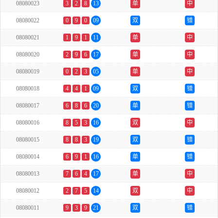
08080023
3
2
8
13
单
中
08080022
0
9
0
09
双
错
08080021
1
9
1
11
单
中
08080020
2
9
6
17
单
中
08080019
0
2
3
05
单
中
08080018
4
4
1
09
双
错
08080017
6
8
6
20
单
错
08080016
8
5
3
16
双
中
08080015
8
8
3
19
双
错
08080014
6
9
1
16
单
错
08080013
7
6
4
17
单
中
08080012
2
7
5
14
双
中
08080011
9
3
9
21
双
错