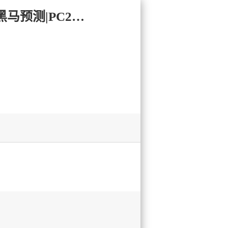
台湾28预测 易记网址:28yc.com 加拿大PC预测网-加拿大黑马预测|PC28在线预测官网|加拿大2.8预测在线预测pc_专注研究加拿大预测!