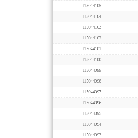
115044105
115044104
115044103
115044102
115044101
115044100
115044099
115044098
115044097
115044096
115044095
115044094
115044093