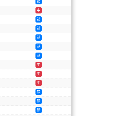
错
中
错
错
错
错
错
中
中
中
错
错
错