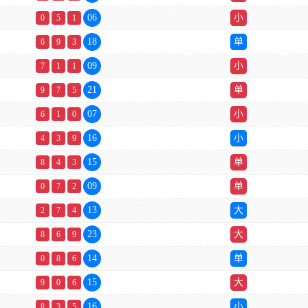
06
小
0
5
1
18
单
6
9
3
09
小
7
1
1
21
单
9
7
5
07
小
6
1
0
16
小
4
3
9
15
单
8
4
3
09
单
0
7
2
13
大
2
7
4
23
大
8
6
9
14
单
0
8
6
15
大
9
0
6
16
小
8
3
5