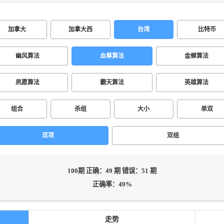
加拿大
加拿大西
台湾
比特币
幽风算法
血尊算法
金蝉算法
夙愿算法
霸天算法
英雄算法
组合
杀组
大小
单双
双项
双组
100期 正确：49 期 错误：51 期
正确率：49%
走势