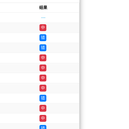
结果
---
中
错
错
中
中
中
中
错
中
中
错