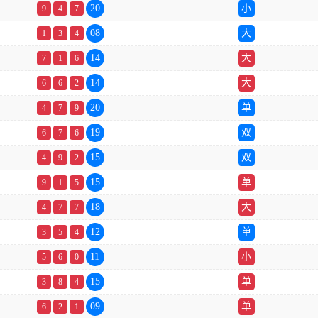
20
小
9
4
7
08
大
1
3
4
14
大
7
1
6
14
大
6
6
2
20
单
4
7
9
19
双
6
7
6
15
双
4
9
2
15
单
9
1
5
18
大
4
7
7
12
单
3
5
4
11
小
5
6
0
15
单
3
8
4
09
单
6
2
1