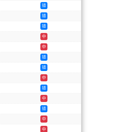
错
错
错
中
中
错
错
中
错
中
错
中
中