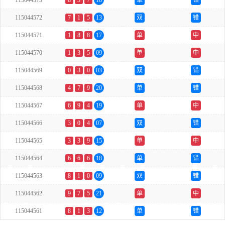
115044573
8
3
7
18
单
错
115044572
7
1
5
13
双
错
115044571
1
8
8
17
单
中
115044570
1
3
5
09
单
中
115044569
0
3
0
03
双
错
115044568
4
7
9
20
单
错
115044567
6
9
4
19
单
中
115044566
3
0
4
07
双
错
115044565
3
3
9
15
单
中
115044564
6
6
6
18
单
错
115044563
8
1
0
09
双
错
115044562
9
7
5
21
单
中
115044561
8
1
3
12
单
错