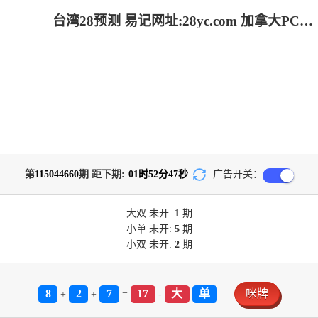
台湾28预测 易记网址:28yc.com 加拿大PC预测网-加拿大黑马预测|PC28在线预测官网|加拿大2.8预测在线预测pc_专注研究加拿大预测!
第
115044660
期 距下期:
01
时
52
分
47
秒
广告开关：
大双
未开:
1
期
小单
未开:
5
期
小双
未开:
2
期
8
2
7
17
大
单
咪牌
+
+
=
-