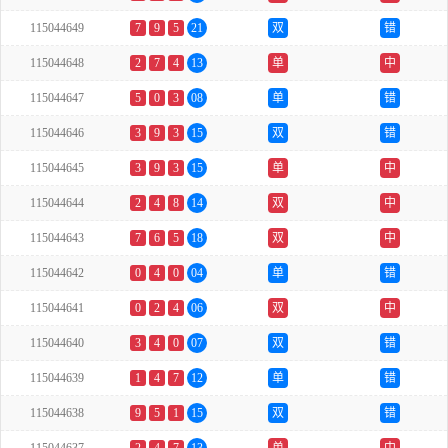
115044649
7
9
5
21
双
错
115044648
2
7
4
13
单
中
115044647
5
0
3
08
单
错
115044646
3
9
3
15
双
错
115044645
3
9
3
15
单
中
115044644
2
4
8
14
双
中
115044643
7
6
5
18
双
中
115044642
0
4
0
04
单
错
115044641
0
2
4
06
双
中
115044640
3
4
0
07
双
错
115044639
1
4
7
12
单
错
115044638
9
5
1
15
双
错