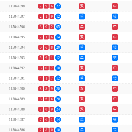
115044598
7
9
6
22
双
中
115044597
2
1
9
12
单
错
115044596
3
0
2
05
单
中
115044595
7
1
6
14
双
中
115044594
6
6
8
20
单
错
115044593
5
6
1
12
单
错
115044592
3
0
7
10
双
中
115044591
4
1
7
12
单
错
115044590
8
3
9
20
双
中
115044589
8
6
6
20
双
中
115044588
7
8
9
24
双
中
115044587
7
6
1
14
单
错
115044586
2
8
0
10
单
错