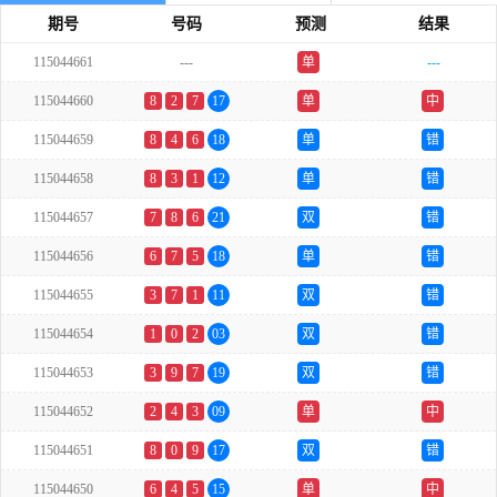
期号
号码
预测
结果
115044661
---
单
---
115044660
8
2
7
17
单
中
115044659
8
4
6
18
单
错
115044658
8
3
1
12
单
错
115044657
7
8
6
21
双
错
115044656
6
7
5
18
单
错
115044655
3
7
1
11
双
错
115044654
1
0
2
03
双
错
115044653
3
9
7
19
双
错
115044652
2
4
3
09
单
中
115044651
8
0
9
17
双
错
115044650
6
4
5
15
单
中