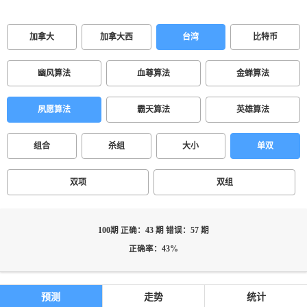
加拿大
加拿大西
台湾
比特币
幽风算法
血尊算法
金蝉算法
夙愿算法
霸天算法
英雄算法
组合
杀组
大小
单双
双项
双组
100期 正确：43 期 错误：57 期
正确率：43%
预测
走势
统计