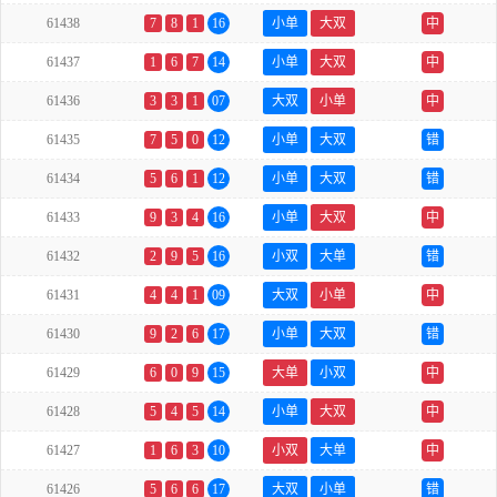
61438
7
8
1
16
小单
大双
中
61437
1
6
7
14
小单
大双
中
61436
3
3
1
07
大双
小单
中
61435
7
5
0
12
小单
大双
错
61434
5
6
1
12
小单
大双
错
61433
9
3
4
16
小单
大双
中
61432
2
9
5
16
小双
大单
错
61431
4
4
1
09
大双
小单
中
61430
9
2
6
17
小单
大双
错
61429
6
0
9
15
大单
小双
中
61428
5
4
5
14
小单
大双
中
61427
1
6
3
10
小双
大单
中
61426
5
6
6
17
大双
小单
错