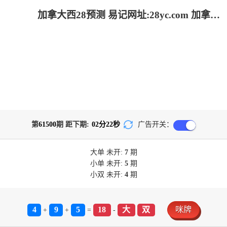
加拿大西28预测 易记网址:28yc.com 加拿大PC预测网-加拿大黑马预测|PC28在线预测官网|加拿大2.8预测在线预测pc_专注研究加拿大预测!
第
61500
期 距下期:
02
分
22
秒
广告开关：
大单
未开:
7
期
小单
未开:
5
期
小双
未开:
4
期
4
9
5
18
大
双
咪牌
+
+
=
-